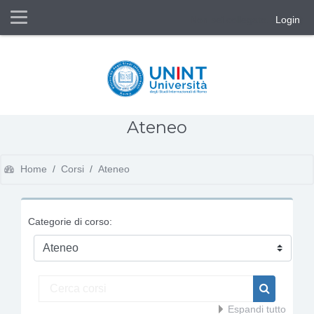
Pannello laterale
Non sei collegato. (
Login
)
Vai al contenuto principale
Ateneo
Home
Corsi
Ateneo
Categorie di corso:
Cerca corsi
Cerca co
Espandi tutto