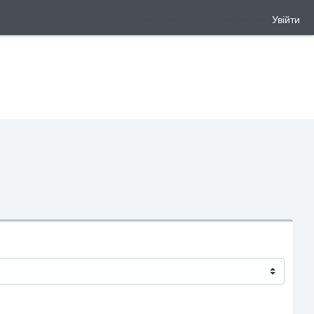
Ви не пройшли ідентифікацію (
Увійти
)