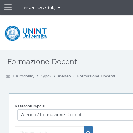
Бокова панель
Українська ‎(uk)‎
Перейти до головного вмісту
Formazione Docenti
На головну
Курси
Ateneo
Formazione Docenti
Категорії курсів: